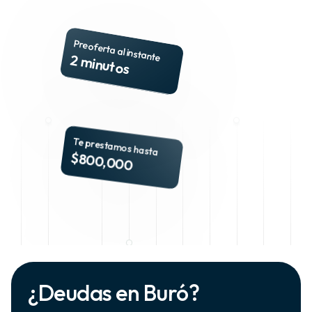
Preoferta al instante
2 minutos
Te prestamos hasta
$800,000
¿Deudas en Buró?