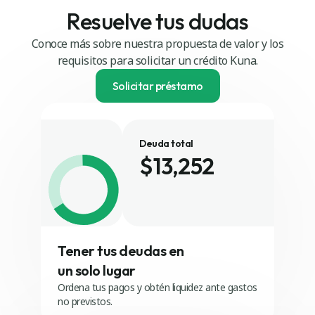
Resuelve tus dudas
Conoce más sobre nuestra propuesta de valor y los
requisitos para solicitar un crédito Kuna.
Solicitar préstamo
Deuda total
$13,252
María López
Juan Gómez
Camila Cruz
Tener tus deudas en
Mateo García
un solo lugar
Ordena tus pagos y obtén liquidez ante gastos
Gabriel Pérez
no previstos.