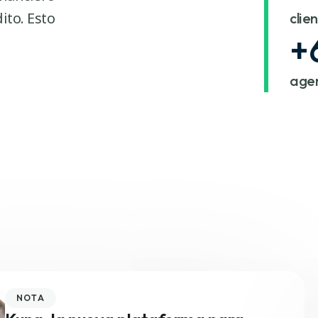
ito. Esto
clie
+
agen
NOTA