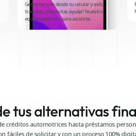
Gestiona todo desde tu celular y evita
trámites. ¿Necesitas ayuda? Nuestro
equipo está listo para asistirte.
 tus alternativas fin
e créditos automotrices hasta préstamos person
on fáciles de solicitar y con un proceso 100% digita