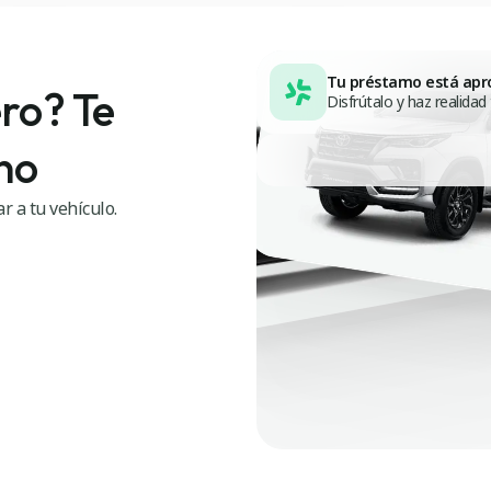
Tu préstamo está ap
ro? Te
Disfrútalo y haz realidad
no
r a tu vehículo.