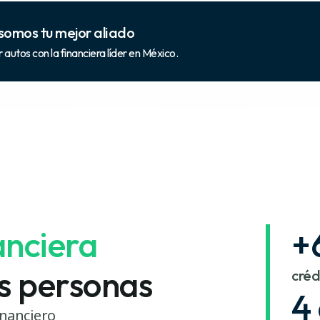
somos tu mejor aliado
autos con la financiera líder en México.
anciera
+
s personas
créd
4
inanciero